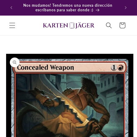
Ir
Nos mudamos! Tendremos una nueva dirección
directamente
En
escribanos para saber donde :)
al contenido
Carrito
Ir
directamente
a la
información
del producto