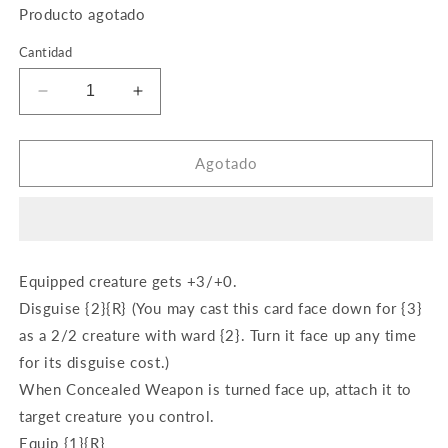
Producto agotado
Cantidad
Reducir
Aumentar
cantidad
cantidad
para
para
Concealed
Concealed
Agotado
Weapon
Weapon
(Foil)
(Foil)
Equipped creature gets +3/+0.
Disguise {2}{R} (You may cast this card face down for {3}
as a 2/2 creature with ward {2}. Turn it face up any time
for its disguise cost.)
When Concealed Weapon is turned face up, attach it to
target creature you control.
Equip {1}{R}