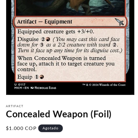
Abrir
elemento
multimedia
ARTIFACT
Concealed Weapon (Foil)
1
en
una
ventana
Precio
$1.000 COP
Agotado
modal
habitual