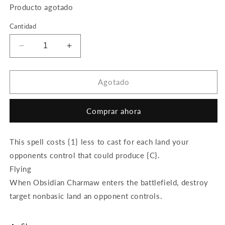
Producto agotado
Cantidad
Reducir
Aumentar
cantidad
cantidad
para
para
Obsidian
Obsidian
Agotado
Charmaw
Charmaw
Comprar ahora
This spell costs {1} less to cast for each land your
opponents control that could produce {C}.
Flying
When Obsidian Charmaw enters the battlefield, destroy
target nonbasic land an opponent controls.