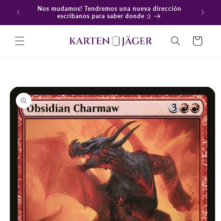
Ir
Nos mudamos! Tendremos una nueva dirección
directamente
En
escribanos para saber donde :)
al contenido
Carrito
Ir
directamente
a la
información
del producto