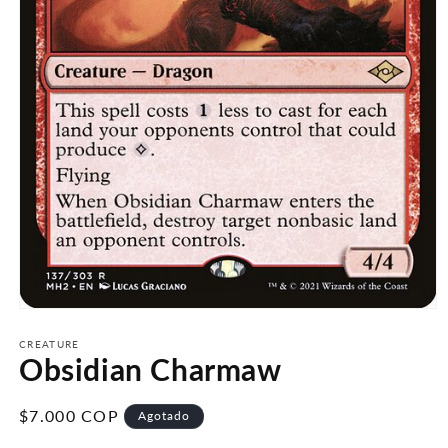
Abrir
elemento
multimedia
CREATURE
Obsidian Charmaw
1
en
una
ventana
Precio
$7.000 COP
Agotado
modal
habitual