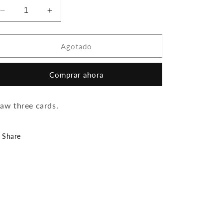
Reducir
Aumentar
cantidad
cantidad
para
para
Harmonize
Harmonize
Agotado
Comprar ahora
aw three cards.
Share