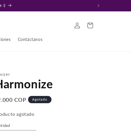
 :)
Iniciar
Carrito
sesión
ciones
Contáctanos
RCERY
Harmonize
recio
2.000 COP
Agotado
bitual
oducto agotado
ntidad