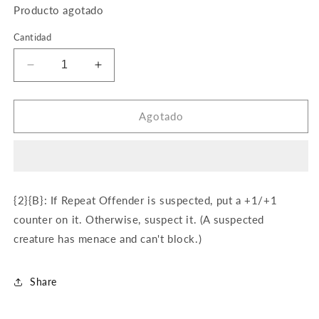
Producto agotado
Cantidad
Reducir
Aumentar
cantidad
cantidad
para
para
Repeat
Repeat
Agotado
Offender
Offender
(Foil)
(Foil)
{2}{B}: If Repeat Offender is suspected, put a +1/+1
counter on it. Otherwise, suspect it. (A suspected
creature has menace and can't block.)
Share