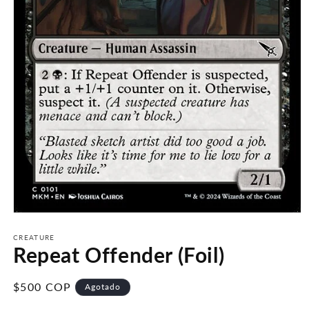
Abrir
elemento
multimedia
CREATURE
Repeat Offender (Foil)
1
en
una
ventana
Precio
$500 COP
Agotado
modal
habitual