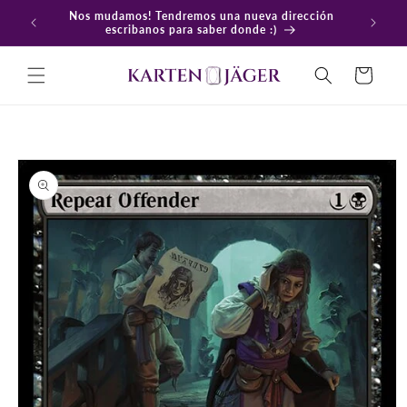
Ir
Nos mudamos! Tendremos una nueva dirección
directamente
En
escribanos para saber donde :)
al contenido
Carrito
Ir
directamente
a la
información
del producto