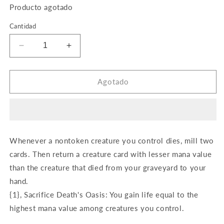
Producto agotado
Cantidad
Reducir
Aumentar
cantidad
cantidad
para
para
Death&#39;s
Death&#39;s
Agotado
Oasis
Oasis
Whenever a nontoken creature you control dies, mill two
cards. Then return a creature card with lesser mana value
than the creature that died from your graveyard to your
hand.
{1}, Sacrifice Death's Oasis: You gain life equal to the
highest mana value among creatures you control.