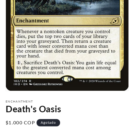
Abrir
elemento
multimedia
ENCHANTMENT
Death's Oasis
1
en
una
ventana
Precio
$1.000 COP
Agotado
modal
habitual