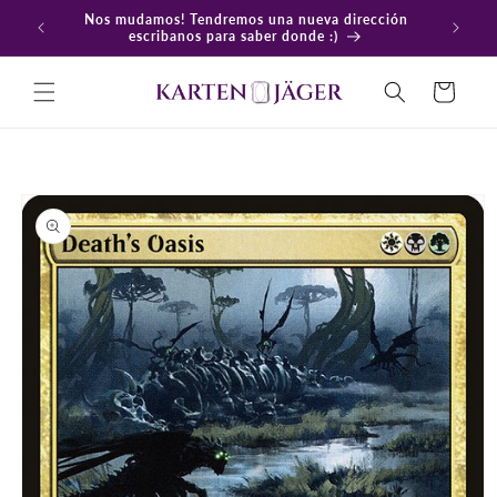
Ir
Nos mudamos! Tendremos una nueva dirección
directamente
En
escribanos para saber donde :)
al contenido
Carrito
Ir
directamente
a la
información
del producto