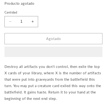
Producto agotado
Cantidad
Reducir
Aumentar
cantidad
cantidad
para
para
Anzrag&#39;s
Anzrag&#39;s
Agotado
Rampage
Rampage
Destroy all artifacts you don't control, then exile the top
X cards of your library, where X is the number of artifacts
that were put into graveyards from the battlefield this
turn. You may put a creature card exiled this way onto the
battlefield. It gains haste. Return it to your hand at the
beginning of the next end step.