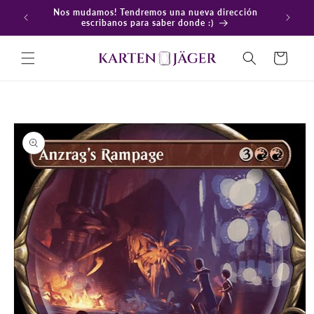
Ir
Nos mudamos! Tendremos una nueva dirección
directamente
En
escribanos para saber donde :)
al contenido
Carrito
Ir
directamente
a la
información
del producto