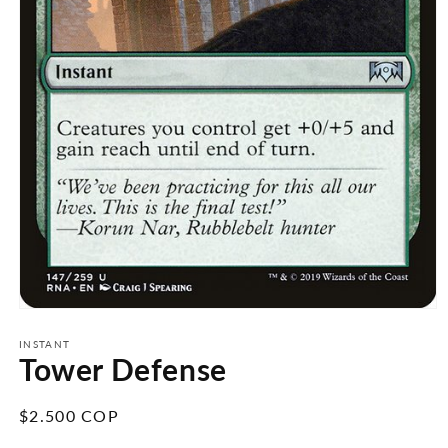
Abrir
elemento
multimedia
INSTANT
Tower Defense
1
en
una
ventana
Precio
$2.500 COP
modal
habitual