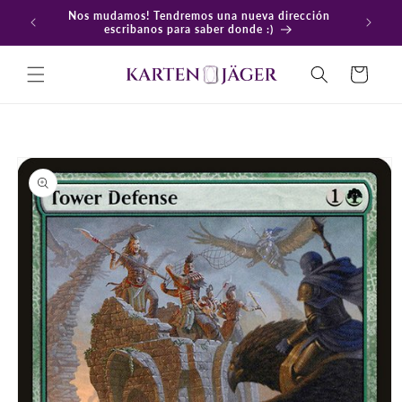
Ir
Nos mudamos! Tendremos una nueva dirección
directamente
En
escribanos para saber donde :)
al contenido
Carrito
Ir
directamente
a la
información
del producto