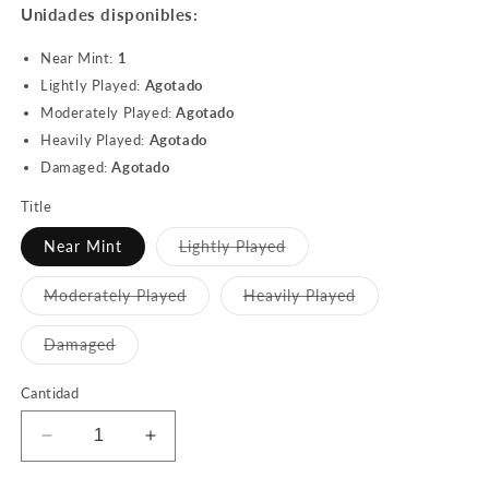
Unidades disponibles:
Near Mint:
1
Lightly Played:
Agotado
Moderately Played:
Agotado
Heavily Played:
Agotado
Damaged:
Agotado
Title
Variante
Near Mint
Lightly Played
agotada
o
no
Variante
Variante
Moderately Played
Heavily Played
disponible
agotada
agotada
o
o
no
no
Variante
Damaged
disponible
disponible
agotada
o
no
Cantidad
disponible
Reducir
Aumentar
cantidad
cantidad