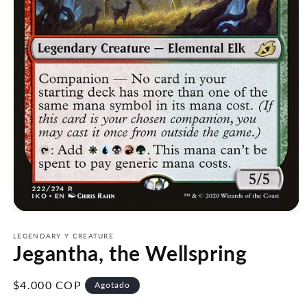
Abrir
elemento
multimedia
LEGENDARY Y CREATURE
Jegantha, the Wellspring
1
en
una
ventana
Precio
$4.000 COP
Agotado
modal
habitual