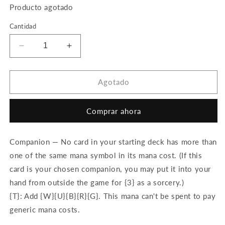
Producto agotado
Cantidad
Reducir
Aumentar
cantidad
cantidad
para
para
Jegantha,
Jegantha,
Agotado
the
the
Wellspring
Wellspring
Comprar ahora
Companion — No card in your starting deck has more than
one of the same mana symbol in its mana cost. (If this
card is your chosen companion, you may put it into your
hand from outside the game for {3} as a sorcery.)
{T}: Add {W}{U}{B}{R}{G}. This mana can't be spent to pay
generic mana costs.