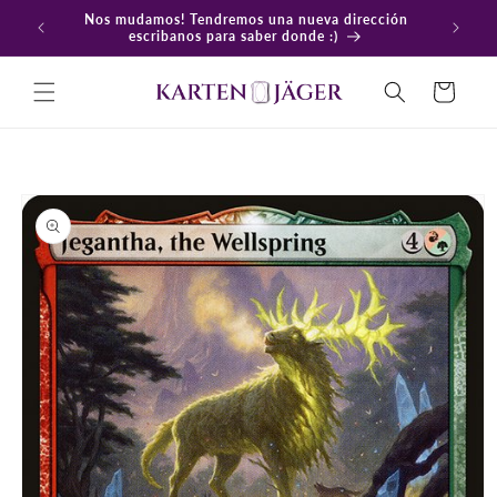
Ir
Nos mudamos! Tendremos una nueva dirección
directamente
En
escribanos para saber donde :)
al contenido
Carrito
Ir
directamente
a la
información
del producto