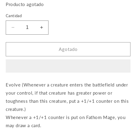
Producto agotado
Cantidad
Reducir
Aumentar
cantidad
cantidad
para
para
Fathom
Fathom
Agotado
Mage
Mage
Evolve (Whenever a creature enters the battlefield under
your control, if that creature has greater power or
toughness than this creature, put a +1/+1 counter on this
creature.)
Whenever a +1/+1 counter is put on Fathom Mage, you
may draw a card.