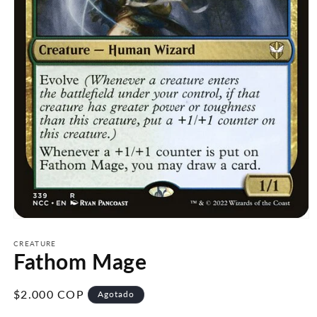
Abrir
elemento
multimedia
CREATURE
Fathom Mage
1
en
una
ventana
Precio
$2.000 COP
Agotado
modal
habitual