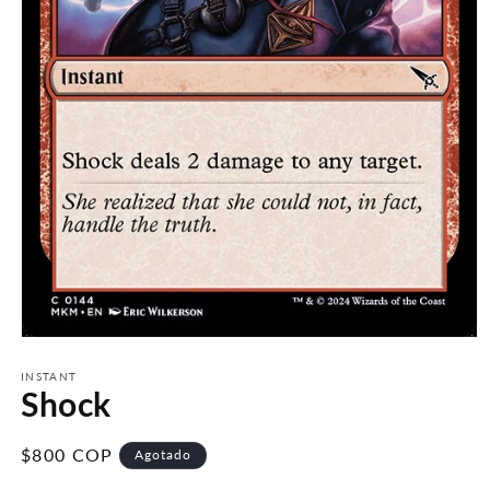
Abrir
elemento
multimedia
INSTANT
Shock
1
en
una
ventana
Precio
$800 COP
Agotado
modal
habitual