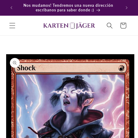
Ir
Nos mudamos! Tendremos una nueva dirección
directamente
En
escribanos para saber donde :)
al contenido
Carrito
Ir
directamente
a la
información
del producto