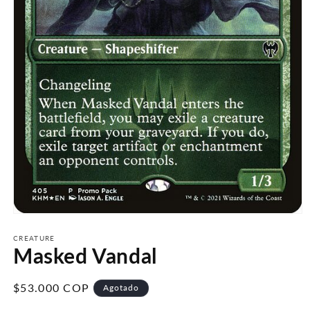
Abrir
elemento
multimedia
CREATURE
Masked Vandal
1
en
una
ventana
Precio
$53.000 COP
Agotado
modal
habitual