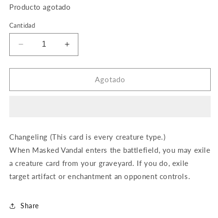
Producto agotado
Cantidad
Reducir
Aumentar
cantidad
cantidad
para
para
Masked
Masked
Agotado
Vandal
Vandal
Changeling (This card is every creature type.)
When Masked Vandal enters the battlefield, you may exile
a creature card from your graveyard. If you do, exile
target artifact or enchantment an opponent controls.
Share