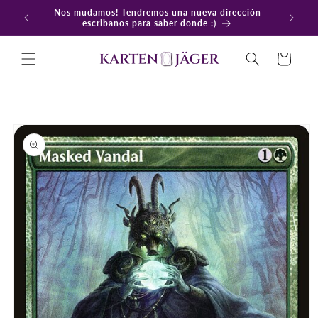
Ir
Nos mudamos! Tendremos una nueva dirección
directamente
En
escribanos para saber donde :)
al contenido
Carrito
Ir
directamente
a la
información
del producto