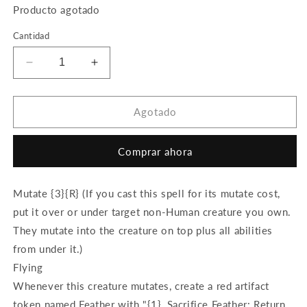
Producto agotado
Cantidad
Reducir
Aumentar
cantidad
cantidad
para
para
Everquill
Everquill
Agotado
Phoenix
Phoenix
Comprar ahora
Mutate {3}{R} (If you cast this spell for its mutate cost,
put it over or under target non-Human creature you own.
They mutate into the creature on top plus all abilities
from under it.)
Flying
Whenever this creature mutates, create a red artifact
token named Feather with "{1}, Sacrifice Feather: Return