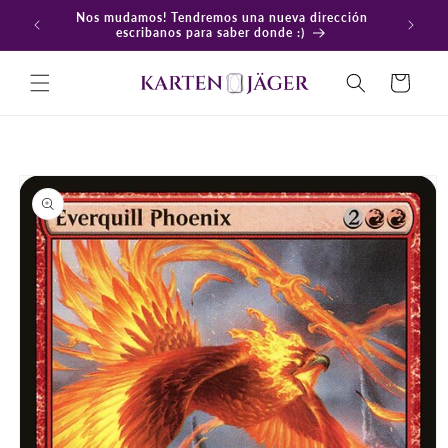
Ir
Nos mudamos! Tendremos una nueva dirección
directamente
En
escribanos para saber donde :)
al contenido
Carrito
Ir
directamente
a la
información
del producto