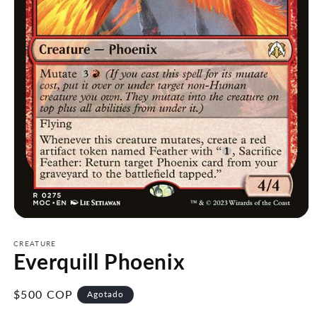
Abrir
elemento
multimedia
CREATURE
Everquill Phoenix
1
en
una
ventana
Precio
$500 COP
Agotado
modal
habitual