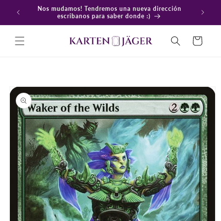
Ir
Nos mudamos! Tendremos una nueva dirección
directamente
En
escribanos para saber donde :)
al contenido
Carrito
Ir
directamente
a la
información
del producto