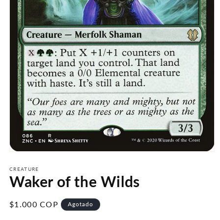
Abrir
elemento
multimedia
CREATURE
Waker of the Wilds
1
en
una
ventana
Precio
$1.000 COP
Agotado
modal
habitual