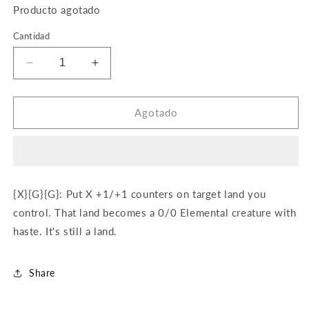
Producto agotado
Cantidad
Reducir
Aumentar
cantidad
cantidad
para
para
Waker
Waker
Agotado
of
of
the
the
Wilds
Wilds
{X}{G}{G}: Put X +1/+1 counters on target land you
control. That land becomes a 0/0 Elemental creature with
haste. It's still a land.
Share