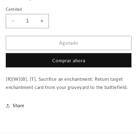
Cantidad
Reducir
Aumentar
cantidad
cantidad
para
para
Ghen,
Ghen,
Agotado
Arcanum
Arcanum
Weaver
Weaver
Comprar ahora
{R}{W}{B}, {T}, Sacrifice an enchantment: Return target
enchantment card from your graveyard to the battlefield.
Share