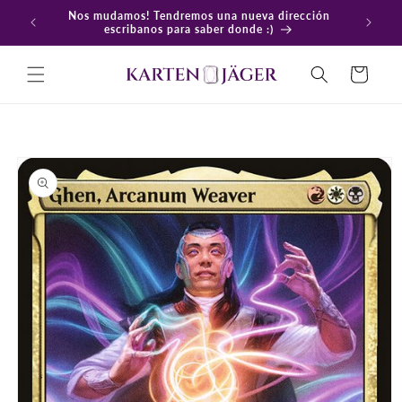
Ir
Nos mudamos! Tendremos una nueva dirección
directamente
En
escribanos para saber donde :)
al contenido
Carrito
Ir
directamente
a la
información
del producto