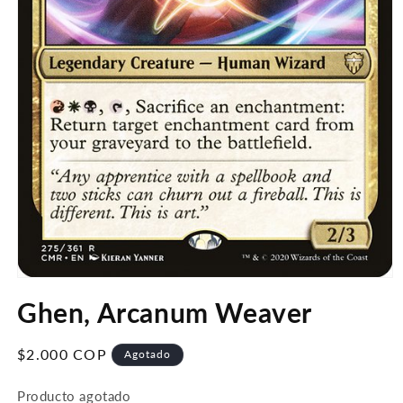
Abrir
elemento
Ghen, Arcanum Weaver
multimedia
1
en
una
Precio
$2.000 COP
Agotado
ventana
habitual
modal
Producto agotado