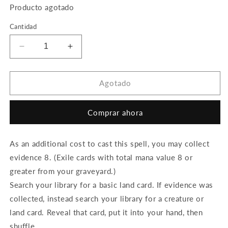
Producto agotado
Cantidad
Reducir
Aumentar
cantidad
cantidad
para
para
Analyze
Analyze
Agotado
the
the
Pollen
Pollen
Comprar ahora
(Foil)
(Foil)
As an additional cost to cast this spell, you may collect
evidence 8. (Exile cards with total mana value 8 or
greater from your graveyard.)
Search your library for a basic land card. If evidence was
collected, instead search your library for a creature or
land card. Reveal that card, put it into your hand, then
shuffle.