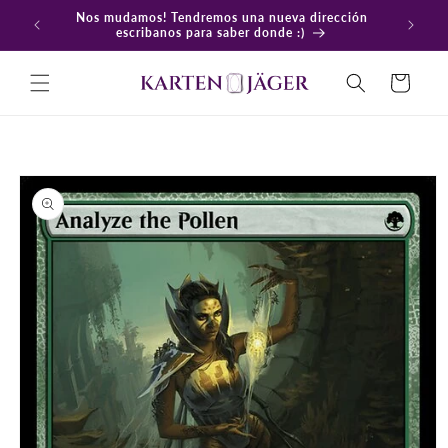
Ir
Nos mudamos! Tendremos una nueva dirección
directamente
En
escribanos para saber donde :)
al contenido
Carrito
Ir
directamente
a la
información
del producto