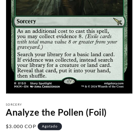
Abrir
elemento
multimedia
SORCERY
Analyze the Pollen (Foil)
1
en
una
ventana
Precio
$3.000 COP
Agotado
modal
habitual