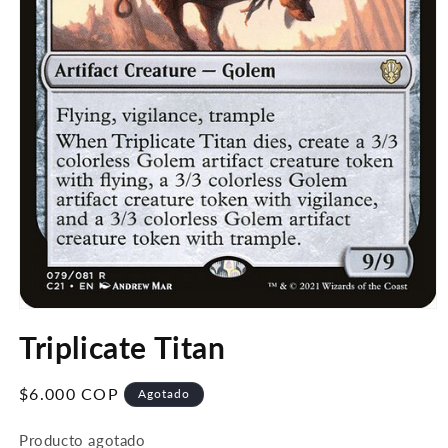
Abrir
elemento
Triplicate Titan
multimedia
1
en
una
Precio
$6.000 COP
Agotado
ventana
habitual
modal
Producto agotado