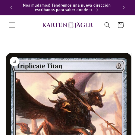
Ir
Nos mudamos! Tendremos una nueva dirección
directamente
En
escribanos para saber donde :)
al contenido
Carrito
Ir
directamente
a la
información
del producto