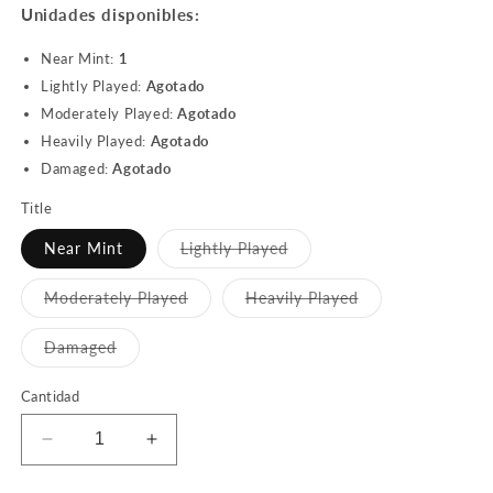
Unidades disponibles:
Near Mint:
1
Lightly Played:
Agotado
Moderately Played:
Agotado
Heavily Played:
Agotado
Damaged:
Agotado
Title
Variante
Near Mint
Lightly Played
agotada
o
no
Variante
Variante
Moderately Played
Heavily Played
disponible
agotada
agotada
o
o
no
no
Variante
Damaged
disponible
disponible
agotada
o
no
Cantidad
disponible
Reducir
Aumentar
cantidad
cantidad