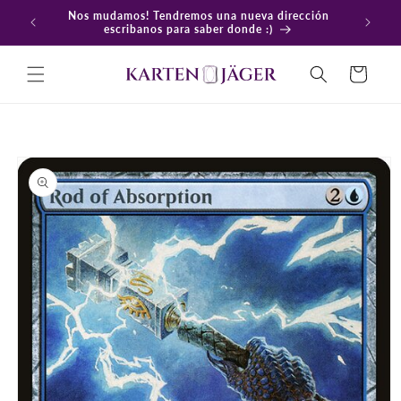
Ir
Nos mudamos! Tendremos una nueva dirección
directamente
En
escribanos para saber donde :)
al contenido
Carrito
Ir
directamente
a la
información
del producto