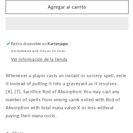
para
para
Rod
Rod
Agregar al carrito
of
of
Absorption
Absorption
Retiro disponible en
Kartenjager
Normalmente está listo en 24 horas
Ver información de la tienda
Whenever a player casts an instant or sorcery spell, exile
it instead of putting it into a graveyard as it resolves.
{X}, {T}, Sacrifice Rod of Absorption: You may cast any
number of spells from among cards exiled with Rod of
Absorption with total mana value X or less without
paying their mana costs.