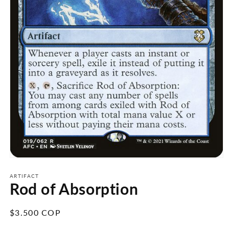
Abrir
elemento
multimedia
ARTIFACT
Rod of Absorption
1
en
una
ventana
Precio
$3.500 COP
modal
habitual