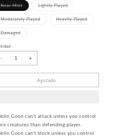
Variante
Variante
Near Mint
Lightly Played
agotada
agotada
o
o
no
no
Variante
Variante
Moderately Played
Heavily Played
disponible
disponible
agotada
agotada
o
o
no
no
Variante
Damaged
disponible
disponible
agotada
o
no
ntidad
disponible
Reducir
Aumentar
cantidad
cantidad
para
para
Goblin
Goblin
Agotado
Goon
Goon
blin Goon can't attack unless you control
re creatures than defending player.
blin Goon can't block unless you control