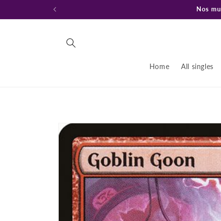
Ir
Nos mud
directamente
al contenido
Home
All singles
Ir
directamente
a la
información
del producto