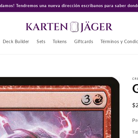
amos! Tendremos una nueva dirección escribanos para saber donde
Deck Builder
Sets
Tokens
Giftcards
Términos y Condi
CR
P
$
ha
Pr
Tit