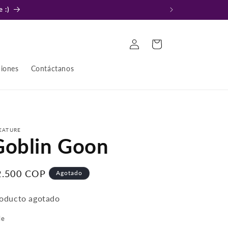
 :)
Iniciar
Carrito
sesión
ciones
Contáctanos
EATURE
Goblin Goon
recio
2.500 COP
Agotado
bitual
oducto agotado
le