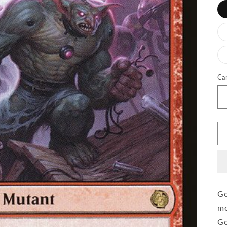
Ca
Go
mo
Go