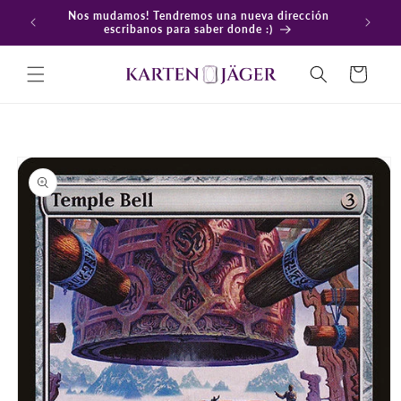
Ir
Nos mudamos! Tendremos una nueva dirección
directamente
En
escribanos para saber donde :)
al contenido
Carrito
Ir
directamente
a la
información
del producto