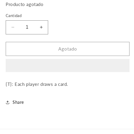
Producto agotado
Cantidad
Reducir
Aumentar
cantidad
cantidad
para
para
Temple
Temple
Agotado
Bell
Bell
{T}: Each player draws a card.
Share