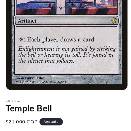
Abrir
elemento
multimedia
ARTIFACT
Temple Bell
1
en
una
ventana
Precio
$21.000 COP
Agotado
modal
habitual