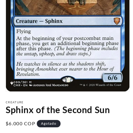
Abrir
elemento
multimedia
CREATURE
Sphinx of the Second Sun
1
en
una
ventana
Precio
$6.000 COP
Agotado
modal
habitual