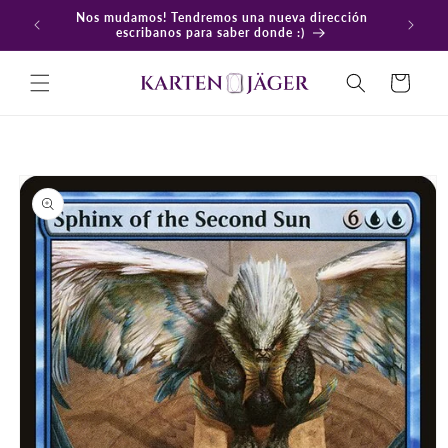
Ir
Nos mudamos! Tendremos una nueva dirección
directamente
En
escribanos para saber donde :)
al contenido
Carrito
Ir
directamente
a la
información
del producto