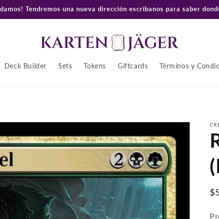
amos! Tendremos una nueva dirección escribanos para saber donde
Deck Builder
Sets
Tokens
Giftcards
Términos y Condi
CR
(
P
$
ha
Pr