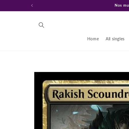
Ir
Nos mud
directamente
al contenido
Home
All singles
Ir
directamente
a la
información
del producto