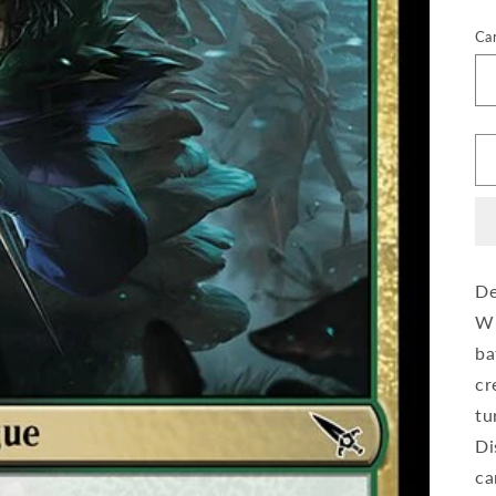
Ca
De
Wh
ba
cr
tu
Di
ca