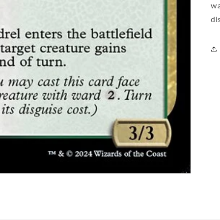
wa
di