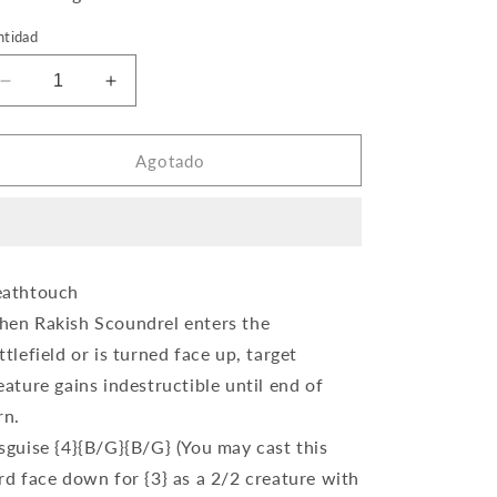
ntidad
Reducir
Aumentar
cantidad
cantidad
para
para
Rakish
Rakish
Agotado
Scoundrel
Scoundrel
(Foil)
(Foil)
athtouch
en Rakish Scoundrel enters the
ttlefield or is turned face up, target
eature gains indestructible until end of
rn.
sguise {4}{B/G}{B/G} (You may cast this
rd face down for {3} as a 2/2 creature with