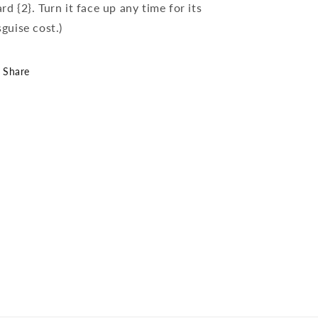
rd {2}. Turn it face up any time for its
sguise cost.)
Share