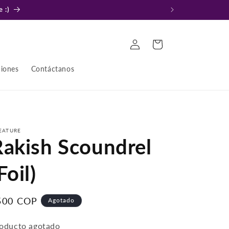
 :)
Iniciar
Carrito
sesión
ciones
Contáctanos
EATURE
Rakish Scoundrel
Foil)
recio
500 COP
Agotado
bitual
oducto agotado