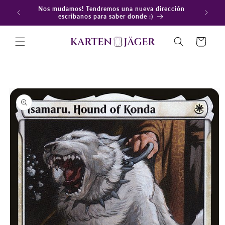
Ir
Nos mudamos! Tendremos una nueva dirección
directamente
En
escribanos para saber donde :)
al contenido
Carrito
Ir
directamente
a la
información
del producto