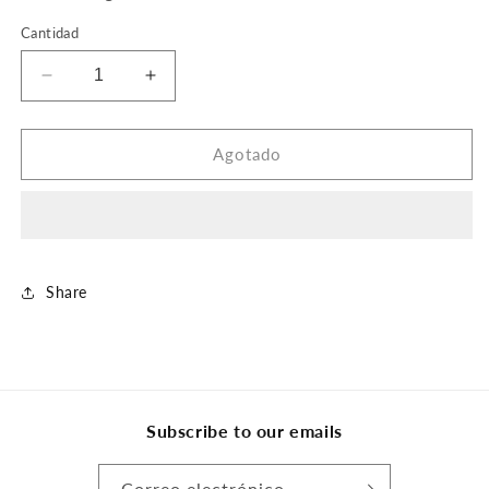
Cantidad
Reducir
Aumentar
cantidad
cantidad
para
para
Isamaru,
Isamaru,
Agotado
Hound
Hound
of
of
Konda
Konda
Share
Subscribe to our emails
Correo electrónico