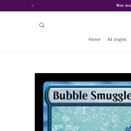
Ir
Nos mud
directamente
al contenido
Home
All singles
Ir
directamente
a la
información
del producto