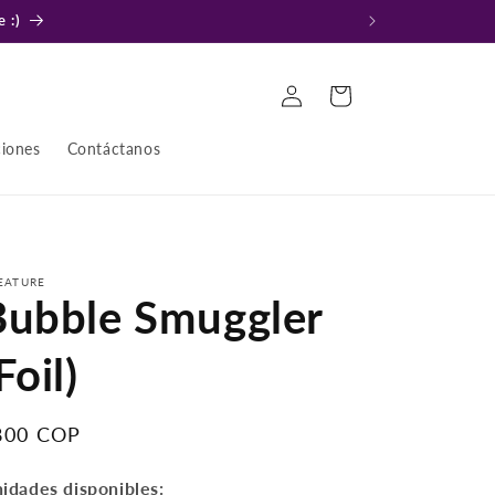
 :)
Iniciar
Carrito
sesión
ciones
Contáctanos
EATURE
Bubble Smuggler
Foil)
recio
800 COP
bitual
idades disponibles: