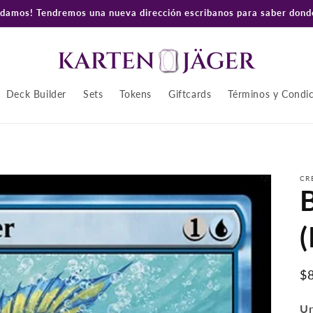
amos! Tendremos una nueva dirección escribanos para saber donde
Deck Builder
Sets
Tokens
Giftcards
Términos y Condi
CR
(
P
$
ha
Un