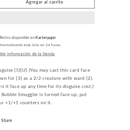
Bubble
Bubble
Agregar al carrito
Smuggler
Smuggler
(Foil)
(Foil)
Retiro disponible en
Kartenjager
Normalmente está listo en 24 horas
Ver información de la tienda
sguise {5}{U} (You may cast this card face
wn for {3} as a 2/2 creature with ward {2}.
rn it face up any time for its disguise cost.)
 Bubble Smuggler is turned face up, put
ur +1/+1 counters on it.
Share