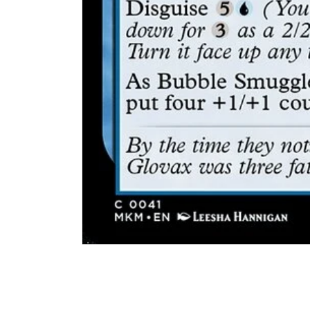
Abrir
elemento
multimedia
1
en
una