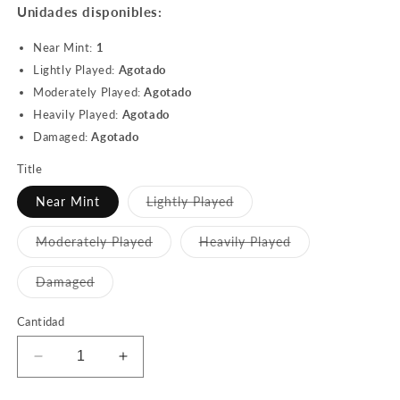
Unidades disponibles:
Near Mint:
1
Lightly Played:
Agotado
Moderately Played:
Agotado
Heavily Played:
Agotado
Damaged:
Agotado
Title
Variante
Near Mint
Lightly Played
agotada
o
no
Variante
Variante
Moderately Played
Heavily Played
disponible
agotada
agotada
o
o
no
no
Variante
Damaged
disponible
disponible
agotada
o
no
Cantidad
disponible
Reducir
Aumentar
cantidad
cantidad