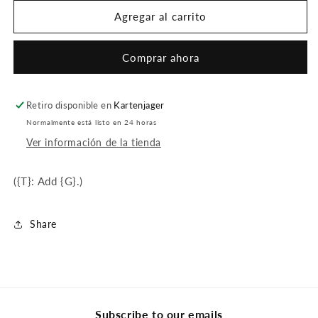
para
para
Forest
Forest
Agregar al carrito
(Foil)
(Foil)
Comprar ahora
Retiro disponible en
Kartenjager
Normalmente está listo en 24 horas
Ver información de la tienda
({T}: Add {G}.)
Share
Subscribe to our emails