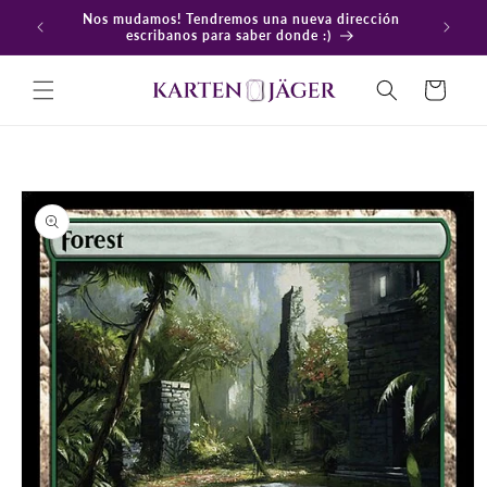
Ir
Nos mudamos! Tendremos una nueva dirección
directamente
En
escribanos para saber donde :)
al contenido
Carrito
Ir
directamente
a la
información
del producto