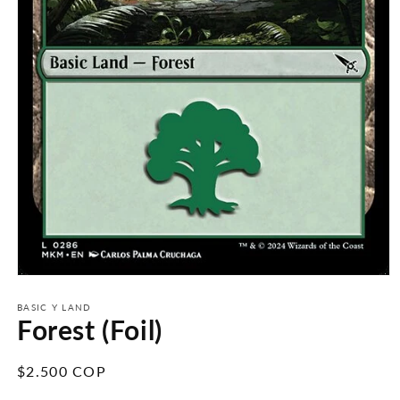
Abrir
elemento
multimedia
BASIC Y LAND
Forest (Foil)
1
en
una
ventana
Precio
$2.500 COP
modal
habitual