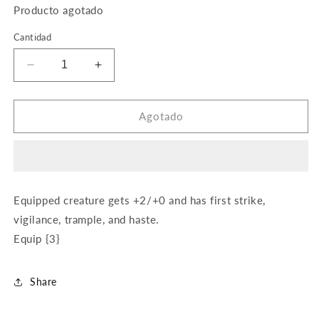
Producto agotado
Cantidad
Reducir
Aumentar
cantidad
cantidad
para
para
Sword
Sword
Agotado
of
of
Vengeance
Vengeance
Equipped creature gets +2/+0 and has first strike,
vigilance, trample, and haste.
Equip {3}
Share