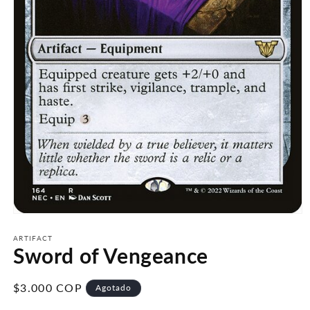
Abrir
elemento
multimedia
ARTIFACT
Sword of Vengeance
1
en
una
ventana
Precio
$3.000 COP
Agotado
modal
habitual