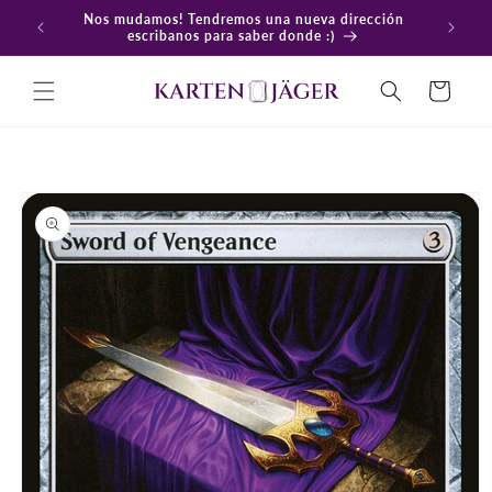
Ir
Nos mudamos! Tendremos una nueva dirección
directamente
En
escribanos para saber donde :)
al contenido
Carrito
Ir
directamente
a la
información
del producto