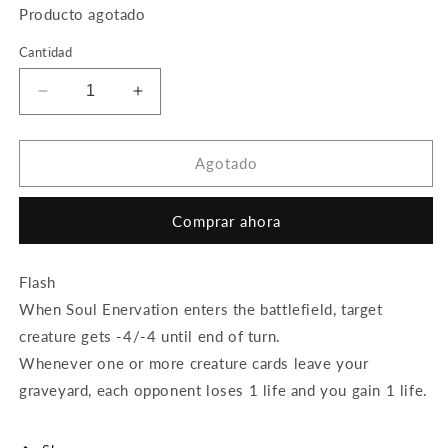
Producto agotado
Cantidad
Reducir
Aumentar
cantidad
cantidad
para
para
Soul
Soul
Agotado
Enervation
Enervation
(Foil)
(Foil)
Comprar ahora
Flash
When Soul Enervation enters the battlefield, target
creature gets -4/-4 until end of turn.
Whenever one or more creature cards leave your
graveyard, each opponent loses 1 life and you gain 1 life.