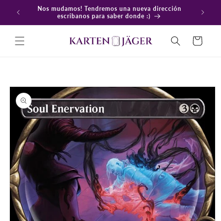
Ir
Nos mudamos! Tendremos una nueva dirección
directamente
En
escribanos para saber donde :)
al contenido
Carrito
Ir
directamente
a la
información
del producto