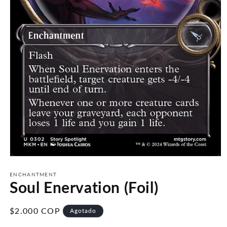
Abrir
elemento
multimedia
ENCHANTMENT
Soul Enervation (Foil)
1
en
una
ventana
Precio
$2.000 COP
Agotado
modal
habitual