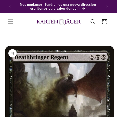
Ir
Nos mudamos! Tendremos una nueva dirección
directamente
En
escribanos para saber donde :)
al contenido
Carrito
Ir
directamente
a la
información
del producto