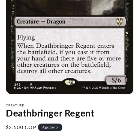
Abrir
elemento
multimedia
CREATURE
Deathbringer Regent
1
en
una
ventana
Precio
$2.500 COP
Agotado
modal
habitual