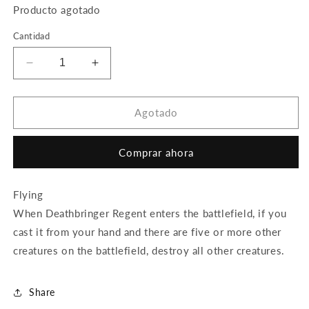
Producto agotado
Cantidad
Reducir
Aumentar
cantidad
cantidad
para
para
Deathbringer
Deathbringer
Agotado
Regent
Regent
Comprar ahora
Flying
When Deathbringer Regent enters the battlefield, if you
cast it from your hand and there are five or more other
creatures on the battlefield, destroy all other creatures.
Share