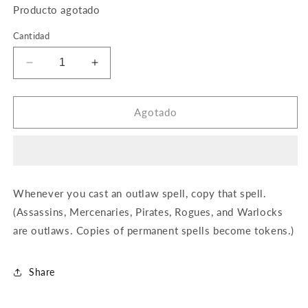
Producto agotado
Cantidad
Reducir
Aumentar
cantidad
cantidad
para
para
Double
Double
Agotado
Down
Down
Whenever you cast an outlaw spell, copy that spell.
(Assassins, Mercenaries, Pirates, Rogues, and Warlocks
are outlaws. Copies of permanent spells become tokens.)
Share