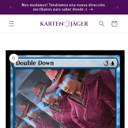
Ir
Nos mudamos! Tendremos una nueva dirección
directamente
En
escribanos para saber donde :)
al contenido
Carrito
Ir
directamente
a la
información
del producto