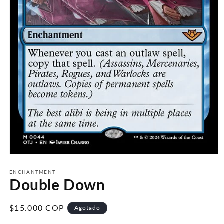
Abrir
elemento
multimedia
ENCHANTMENT
Double Down
1
en
una
ventana
Precio
$15.000 COP
Agotado
modal
habitual