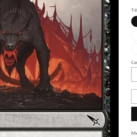
Tit
Ca
M