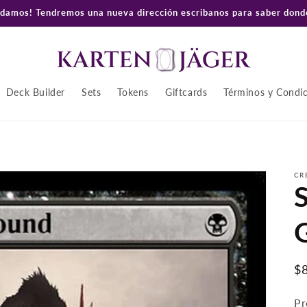
amos! Tendremos una nueva dirección escribanos para saber donde
Deck Builder
Sets
Tokens
Giftcards
Términos y Condi
CR
S
P
$
ha
Pr