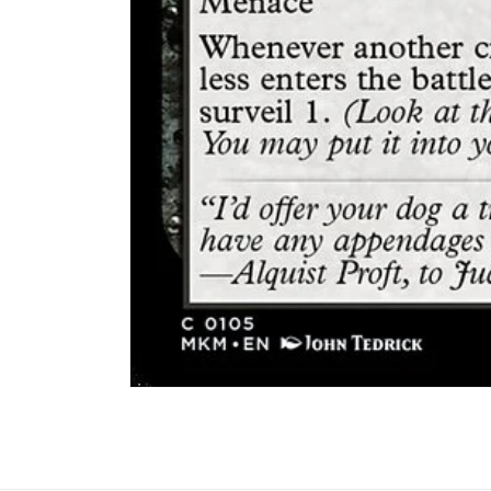
Abrir
elemento
multimedia
1
en
una