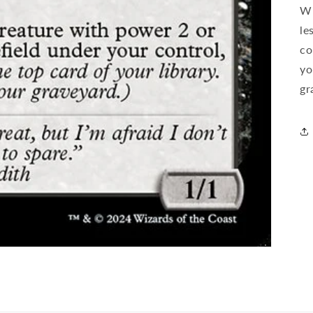
Wh
le
co
yo
gr