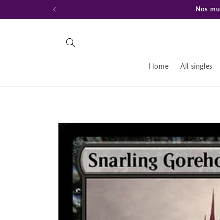
Ir
Nos mud
directamente
al contenido
Home
All singles
Ir
directamente
a la
información
del producto