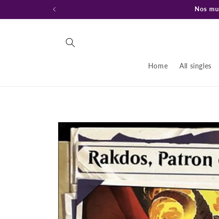
Ir
Nos mud
directamente
al contenido
Home
All singles
Ir
directamente
a la
información
del producto