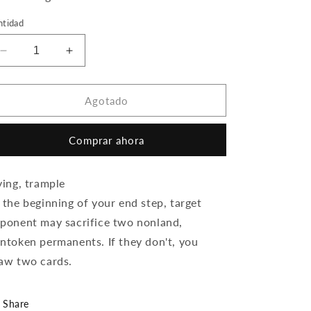
ntidad
Reducir
Aumentar
cantidad
cantidad
para
para
Rakdos,
Rakdos,
Agotado
Patron
Patron
of
of
Comprar ahora
Chaos
Chaos
ying, trample
 the beginning of your end step, target
ponent may sacrifice two nonland,
ntoken permanents. If they don't, you
aw two cards.
Share