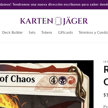
amos! Tendremos una nueva dirección escribanos para saber donde
Deck Builder
Sets
Tokens
Giftcards
Términos y Condi
LE
P
$
ha
Pr