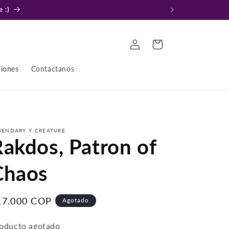
 :)
Iniciar
Carrito
sesión
ciones
Contáctanos
GENDARY Y CREATURE
Rakdos, Patron of
Chaos
recio
17.000 COP
Agotado
bitual
oducto agotado