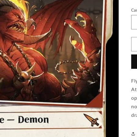
Ca
Fl
At
op
no
dr