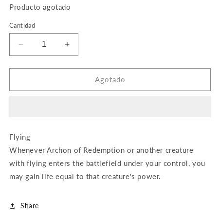
Producto agotado
Cantidad
Reducir
Aumentar
cantidad
cantidad
para
para
Archon
Archon
Agotado
of
of
Redemption
Redemption
Flying
Whenever Archon of Redemption or another creature
with flying enters the battlefield under your control, you
may gain life equal to that creature's power.
Share