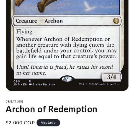
Abrir
elemento
multimedia
CREATURE
Archon of Redemption
1
en
una
ventana
Precio
$2.000 COP
Agotado
modal
habitual