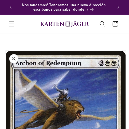
Ir
Nos mudamos! Tendremos una nueva dirección
directamente
En
escribanos para saber donde :)
al contenido
Carrito
Ir
directamente
a la
información
del producto