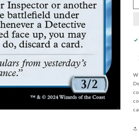
Wh
De
co
co
ca