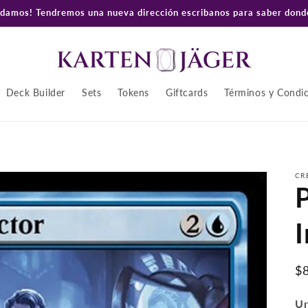
amos! Tendremos una nueva dirección escribanos para saber donde
Deck Builder
Sets
Tokens
Giftcards
Términos y Condi
CR
P
$
ha
Un