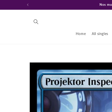
Ir
Nos mud
directamente
al contenido
Home
All singles
Ir
directamente
a la
información
del producto