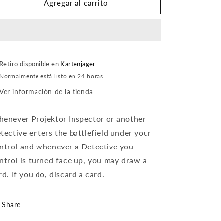
Projektor
Projektor
Agregar al carrito
Inspector
Inspector
Retiro disponible en
Kartenjager
Normalmente está listo en 24 horas
Ver información de la tienda
enever Projektor Inspector or another
tective enters the battlefield under your
ntrol and whenever a Detective you
ntrol is turned face up, you may draw a
rd. If you do, discard a card.
Share