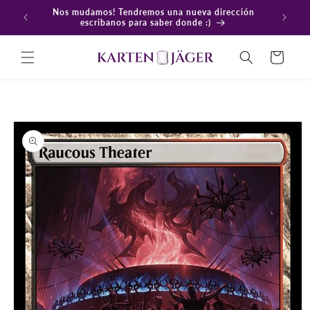
Ir
Nos mudamos! Tendremos una nueva dirección
directamente
En
escribanos para saber donde :)
al contenido
Carrito
Ir
directamente
a la
información
del producto