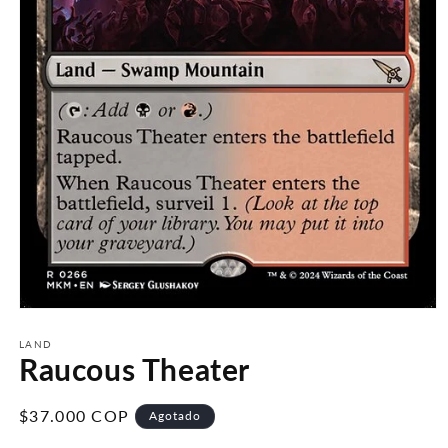
Abrir
elemento
multimedia
LAND
Raucous Theater
1
en
una
ventana
Precio
$37.000 COP
Agotado
modal
habitual