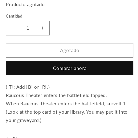
Producto agotado
Cantidad
Reducir
Aumentar
cantidad
cantidad
para
para
Raucous
Raucous
Agotado
Theater
Theater
Comprar ahora
({T}: Add {B} or {R}.)
Raucous Theater enters the battlefield tapped.
When Raucous Theater enters the battlefield, surveil 1.
(Look at the top card of your library. You may put it into
your graveyard.)