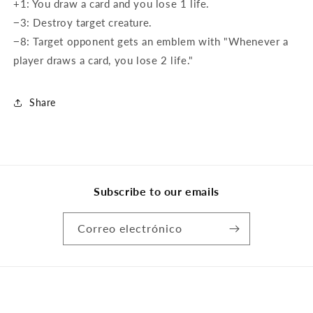
+1: You draw a card and you lose 1 life.
−3: Destroy target creature.
−8: Target opponent gets an emblem with "Whenever a
player draws a card, you lose 2 life."
Share
Subscribe to our emails
Correo electrónico
Formas
© 2026,
Kartenjäger
Tecnología de Shopify
Política de privacidad
de