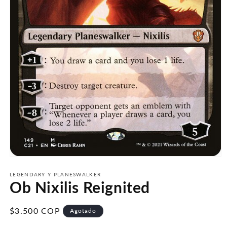
Abrir
elemento
multimedia
LEGENDARY Y PLANESWALKER
Ob Nixilis Reignited
1
en
una
ventana
Precio
$3.500 COP
Agotado
modal
habitual