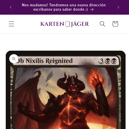
Ir
Nos mudamos! Tendremos una nueva dirección
directamente
En
escribanos para saber donde :)
al contenido
Carrito
Ir
directamente
a la
información
del producto