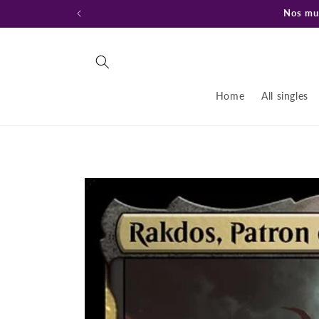
Ir
Nos mud
directamente
al contenido
Home
All singles
Ir
directamente
a la
información
del producto