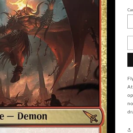
Ca
Fl
At
op
no
dr