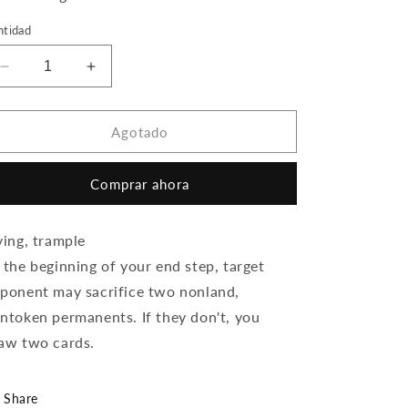
ntidad
Reducir
Aumentar
cantidad
cantidad
para
para
Rakdos,
Rakdos,
Agotado
Patron
Patron
of
of
Comprar ahora
Chaos
Chaos
(Foil)
(Foil)
ying, trample
 the beginning of your end step, target
ponent may sacrifice two nonland,
ntoken permanents. If they don't, you
aw two cards.
Share