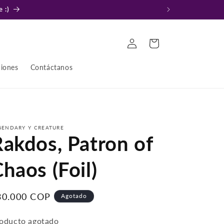
 :)
Iniciar
Carrito
sesión
ciones
Contáctanos
GENDARY Y CREATURE
Rakdos, Patron of
haos (Foil)
recio
30.000 COP
Agotado
bitual
oducto agotado