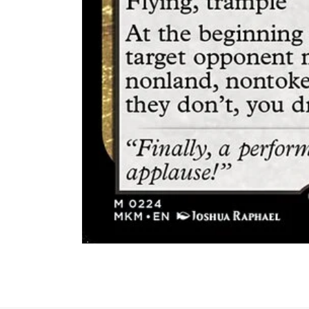
Abrir
elemento
multimedia
1
en
una