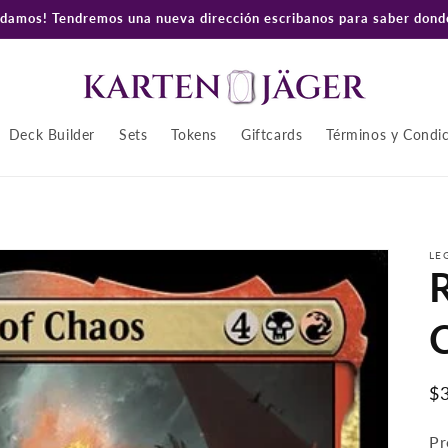
amos! Tendremos una nueva dirección escribanos para saber donde
Deck Builder
Sets
Tokens
Giftcards
Términos y Condi
LE
C
P
$
ha
Pr