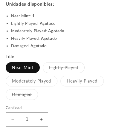
Unidades disponibles:
Near Mint:
1
Lightly Played:
Agotado
Moderately Played:
Agotado
Heavily Played:
Agotado
Damaged:
Agotado
Title
Variante
Near Mint
Lightly Played
agotada
o
no
Variante
Variante
Moderately Played
Heavily Played
disponible
agotada
agotada
o
o
no
no
Variante
Damaged
disponible
disponible
agotada
o
no
Cantidad
disponible
Reducir
Aumentar
cantidad
cantidad