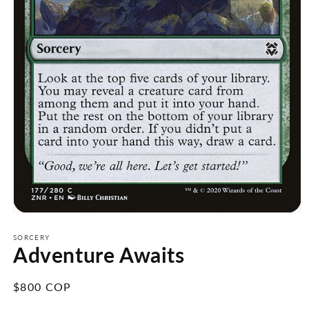
Abrir
elemento
multimedia
SORCERY
Adventure Awaits
1
en
una
ventana
Precio
$800 COP
modal
habitual