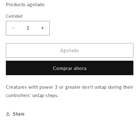
Producto agotado
Cantidad
Reducir
Aumentar
cantidad
cantidad
para
para
Marble
Marble
Agotado
Titan
Titan
Comprar ahora
Creatures with power 3 or greater don't untap during their
controllers' untap steps.
Share