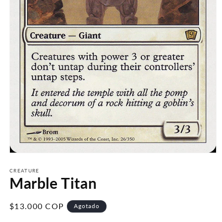
Abrir
elemento
multimedia
CREATURE
Marble Titan
1
en
una
ventana
Precio
$13.000 COP
Agotado
modal
habitual