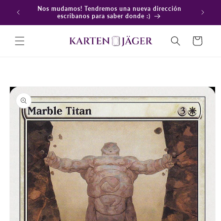
Ir
Nos mudamos! Tendremos una nueva dirección
directamente
En
escribanos para saber donde :)
al contenido
Carrito
Ir
directamente
a la
información
del producto