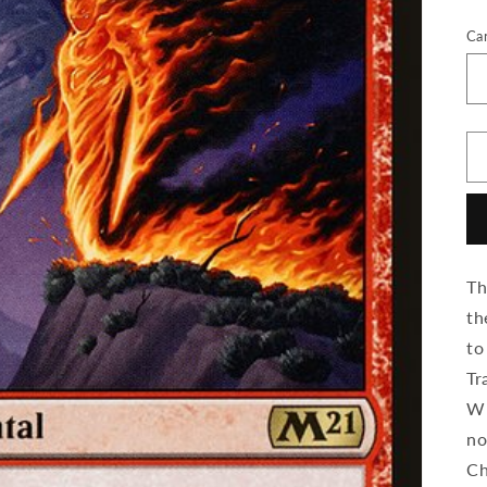
Ca
Th
th
to
Tr
Wh
no
Ch