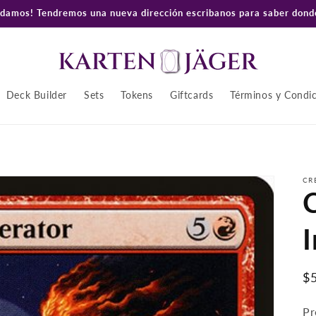
amos! Tendremos una nueva dirección escribanos para saber donde
Deck Builder
Sets
Tokens
Giftcards
Términos y Condi
CR
I
P
$
ha
Pr