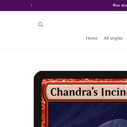
Ir
Nos mud
directamente
al contenido
Home
All singles
Ir
directamente
a la
información
del producto