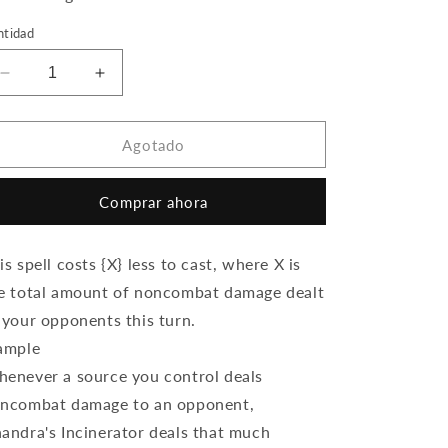
ntidad
Reducir
Aumentar
cantidad
cantidad
para
para
Chandra&#39;s
Chandra&#39;s
Agotado
Incinerator
Incinerator
Comprar ahora
is spell costs {X} less to cast, where X is
e total amount of noncombat damage dealt
 your opponents this turn.
ample
enever a source you control deals
ncombat damage to an opponent,
andra's Incinerator deals that much