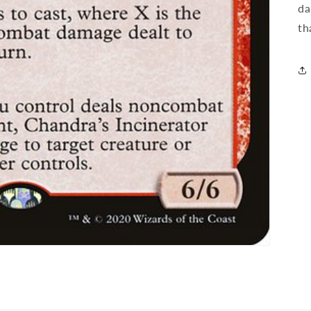
da
th