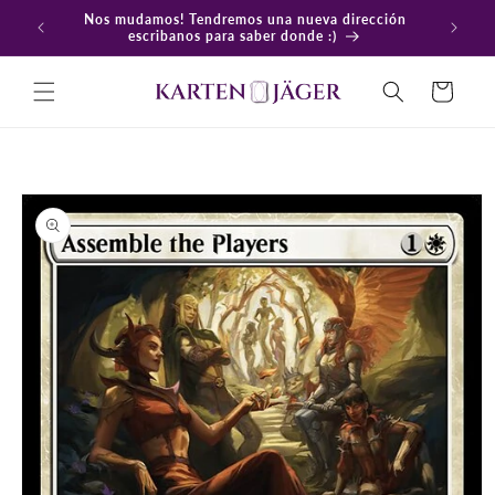
Ir
Nos mudamos! Tendremos una nueva dirección
directamente
En
escribanos para saber donde :)
al contenido
Carrito
Ir
directamente
a la
información
del producto