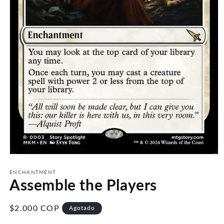
Abrir
elemento
multimedia
ENCHANTMENT
Assemble the Players
1
en
una
ventana
Precio
$2.000 COP
Agotado
modal
habitual